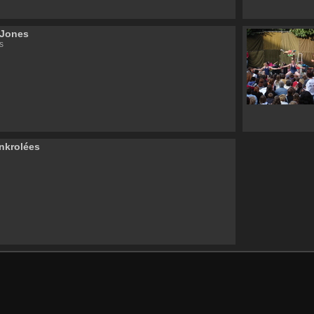
 Jones
s
enkrolées