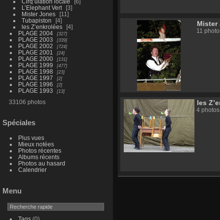
Cirq’ulation locale
6
L’Elephant Vert
3
Mister Jones
11
Tubapiston
4
Mister
les Z’enkrolées
4
11 photo
PLAGE 2004
327
PLAGE 2003
339
PLAGE 2002
724
PLAGE 2001
24
PLAGE 2000
131
PLAGE 1999
477
PLAGE 1998
23
PLAGE 1997
2
PLAGE 1996
2
PLAGE 1993
13
33106 photos
les Z’
4 photos
Spéciales
Plus vues
Mieux notées
Photos récentes
Albums récents
Photos au hasard
Calendrier
Menu
Tags
(0)