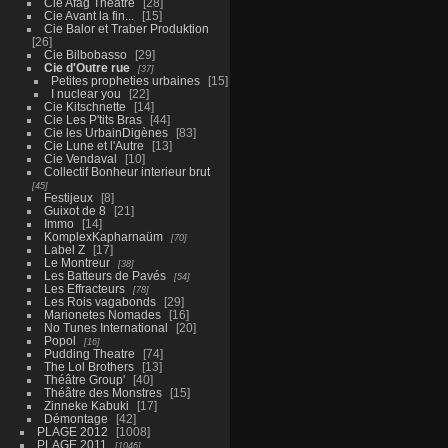
Cie Afag Theatre
28
Cie Avant la fin...
15
Cie Balor et Traber Produktion
26
Cie Bilbobasso
29
Cie d'Outre rue
37
Petites propheties urbaines
15
I nuclear you
22
Cie Kitschnette
14
Cie Les P'tits Bras
44
Cie les UrbainDigènes
83
Cie Lune et l'Autre
13
Cie Vendaval
10
Collectif Bonheur interieur brut
45
Festijeux
8
Guixot de 8
21
Immo
14
KomplexKapharnaüm
70
Label Z
17
Le Montreur
38
Les Batteurs de Pavés
54
Les Effracteurs
78
Les Rois vagabonds
29
Marionetes Nomades
16
No Tunes International
20
Popol
16
Pudding Theatre
74
The Lol Brothers
13
Théâtre Group'
40
Théâtre des Monstres
15
Zinneke Kabuki
17
Démontage
42
PLAGE 2012
1008
PLAGE 2011
1046