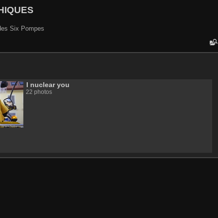
HIQUES
e des Six Pompes
I nuclear you
22 photos