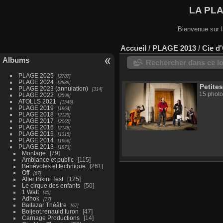
LA PL
Bienvenue sur l
Accueil
/
PLAGE 2013
/
Cie d
Albums
Rechercher dans ce lo
PLAGE 2025
2787
PLAGE 2024
2889
Petite
PLAGE 2023 (annulation)
314
15 photo
PLAGE 2022
2598
ATOLLS 2021
1545
PLAGE 2019
1964
PLAGE 2018
2125
PLAGE 2017
2065
PLAGE 2016
2148
PLAGE 2015
1315
PLAGE 2014
1966
PLAGE 2013
1873
Montage
79
Ambiance et public
115
Bénévoles et technique
261
Off
67
After Bikini Test
125
Le cirque des enfants
50
1 Watt
45
Adhok
77
Baltazar Théâtre
67
Boijeot.renauld.turon
47
Carnage Productions
14